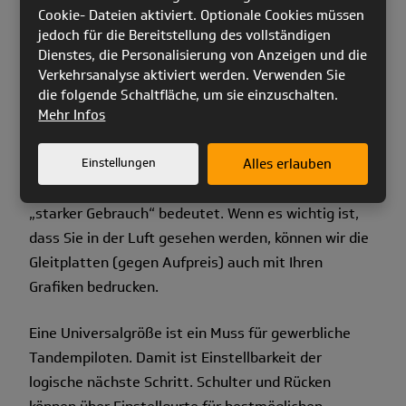
Cookie- Dateien aktiviert. Optionale Cookies müssen
das Hineinrutschen ins Gurtzeug.
jedoch für die Bereitstellung des vollständigen
Dienstes, die Personalisierung von Anzeigen und die
Der aus haltbaren Materialien hergestellte Airbag
Verkehrsanalyse aktiviert werden. Verwenden Sie
mit hohem Volumen bietet hervorragenden Schutz,
die folgende Schaltfläche, um sie einzuschalten.
und kombiniert Komfort, Sicherheit und geringes
Mehr Infos
Packmaß. Zwei demontierbare Gleitplatten befinden
sich im Lieferumfang des
Einstellungen
PAX evo
Alles erlauben
. Sie sind sehr
haltbar und waschbar - denn wir wissen, was
„starker Gebrauch“ bedeutet. Wenn es wichtig ist,
dass Sie in der Luft gesehen werden, können wir die
Gleitplatten (gegen Aufpreis) auch mit Ihren
Grafiken bedrucken.
Eine Universalgröße ist ein Muss für gewerbliche
Tandempiloten. Damit ist Einstellbarkeit der
logische nächste Schritt. Schulter und Rücken