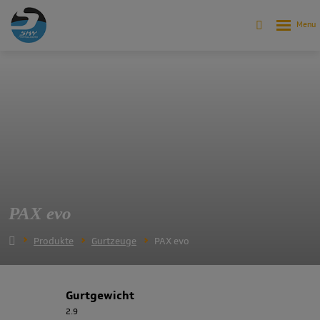
PAX evo
Produkte
Gurtzeuge
PAX evo
Gurtgewicht
2.9