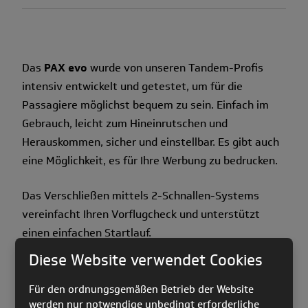
Das
PAX evo
wurde von unseren Tandem-Profis
intensiv entwickelt und getestet, um für die
Passagiere möglichst bequem zu sein. Einfach im
Gebrauch, leicht zum Hineinrutschen und
Herauskommen, sicher und einstellbar. Es gibt auch
eine Möglichkeit, es für Ihre Werbung zu bedrucken.
Das Verschließen mittels 2-Schnallen-Systems
vereinfacht Ihren Vorflugcheck und unterstützt
einen einfachen Startlauf.
Diese Website verwendet Cookies
Einmal in der Luft angekommen ist der Übergang
von der laufenden in die sitzende Position extrem
Für den ordnungsgemäßen Betrieb der Website
einfach. Zwei Griffe an den Gurtseiten erleichtern
werden nur notwendige unbedingt erforderliche