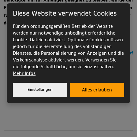
benötigte, um für Anfänger geeignet zu bleiben, wurde der
PUZZLE von Grund auf neu entwickelt. Das Ergebnis ist ein
Diese Website verwendet Cookies
ruhiger, stabiler und unglaublich zuverlässiger Partner für
deine Speedflights.
Für den ordnungsgemäßen Betrieb der Website
werden nur notwendige unbedingt erforderliche
Cookie- Dateien aktiviert. Optionale Cookies müssen
jedoch für die Bereitstellung des vollständigen
Entdecken Sie PUZZLE hier!
Dienstes, die Personalisierung von Anzeigen und die
Verkehrsanalyse aktiviert werden. Verwenden Sie
die folgende Schaltfläche, um sie einzuschalten.
Mehr Infos
Einstellungen
Alles erlauben