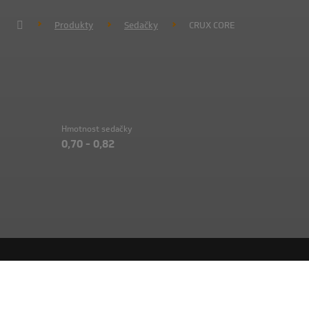
Produkty
Sedačky
CRUX CORE
Hmotnost sedačky
0,70 - 0,82
Přímo k jádru letu: kompaktní a lehký postroj určený 