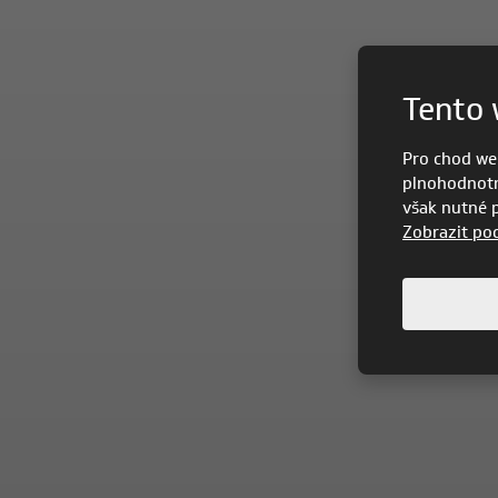
Tento 
Pro chod we
plnohodnotn
však nutné po
Zobrazit po